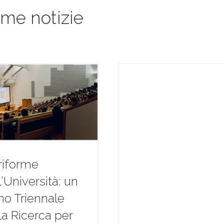
ime notizie
riforme
l’Università: un
no Triennale
la Ricerca per