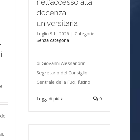
nell’accesso alla
docenza
universitaria
Luglio 9th, 2026
|
Categorie:
Senza categoria
–
i
di Giovanni Alessandrini
Segretario del Consiglio
Centrale della Fuci, fucino
e:
Leggi di più
0
doli
lla