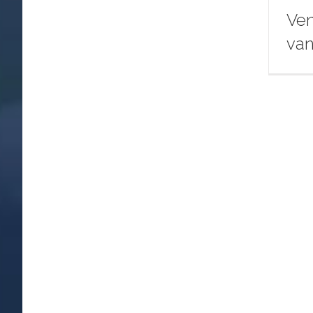
Ven
van