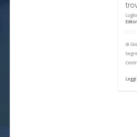
tro
Lugli
Editor
di Gi
Segre
Centr
Leggi 