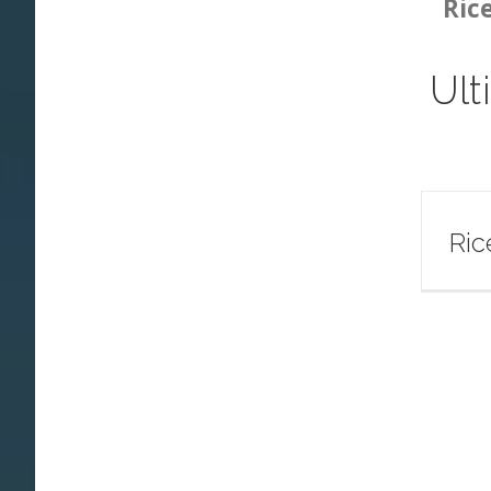
Ric
Ult
Ric