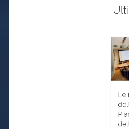
Ult
Le 
del
Pia
del