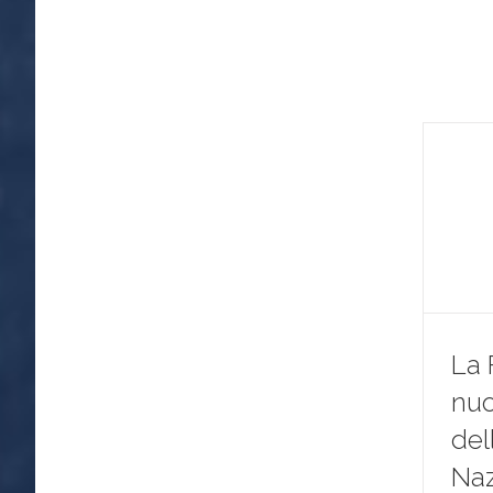
La 
nu
del
Naz