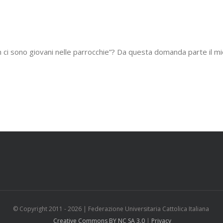
n ci sono giovani nelle parrocchie”? Da questa domanda parte il m
© Copyright 2011 -
2026 | Federazione Universitaria Cattolica Italiana
Creative Commons BY NC SA 3.0
|
Privacy