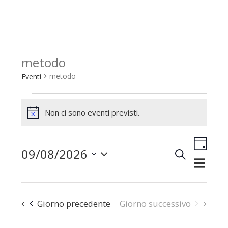
metodo
metodo
Eventi
Eventi
Non ci sono eventi previsti.
for
Notice
09/08/2026
Evento
09/08/2026
Cerca
Giorno
Eventi
Viste
Seleziona
Ricerca
Naviga
e
la
Giorno precedente
Giorno successivo
viste
Navigazio
data.