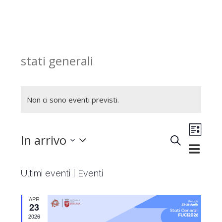
stati generali
Non ci sono eventi previsti.
Evento
In arrivo
Cerca
Lista
Eventi
Viste
Seleziona
Ricerca
Naviga
Ultimi eventi | Eventi
e
la
viste
APR
Navigazio
data.
23
2026