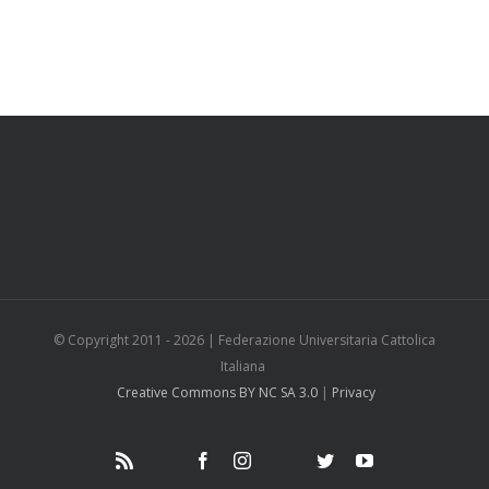
© Copyright 2011 -
2026 | Federazione Universitaria Cattolica
Italiana
Creative Commons BY NC SA 3.0
|
Privacy
Rss
Fediverso
Facebook
Instagram
Telegram
Twitter
YouTube