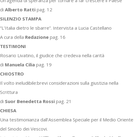
Un’agenda di speranza per tornare a far crescere il Paese
di
Alberto Ratti
pag. 12
SILENZIO STAMPA
“L’Italia dietro le sbarre”. Intervista a Lucia Castellano
A cura della
Redazione
pag. 16
TESTIMONI
Rosario Livatino, il giudice che credeva nella carità
di
Manuela Cilia
pag. 19
CHIOSTRO
Il volto ineludibile:brevi considerazioni sulla giustizia nella
Scrittura
di
Suor Benedetta Rossi
pag. 21
CHIESA
Una testimonianza dall’Assemblea Speciale per il Medio Oriente
del Sinodo dei Vescovi.