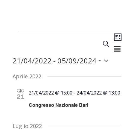
Evento
Eventi
Cerca
Lista
Eventi
Viste
Ricerca
Naviga
21/04/2022
 - 
05/09/2024
e
Seleziona
viste
Aprile 2022
Navigazio
la
GIO
21/04/2022 @ 15:00
-
24/04/2022 @ 13:00
21
data.
Congresso Nazionale Bari
Luglio 2022