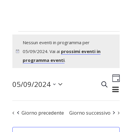
Eventi
Nessun eventi in programma per
for
05/09/2024. Vai ai
prossimi eventi in
Notice
programma eventi
.
05/09/2024
Evento
05/09/2024
Cerca
Giorno
Eventi
Viste
Seleziona
Ricerca
Naviga
e
la
Giorno precedente
Giorno successivo
viste
Navigazio
data.